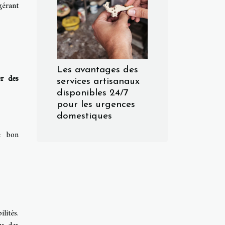
gérant
Les avantages des
er des
services artisanaux
disponibles 24/7
pour les urgences
domestiques
le bon
lités.