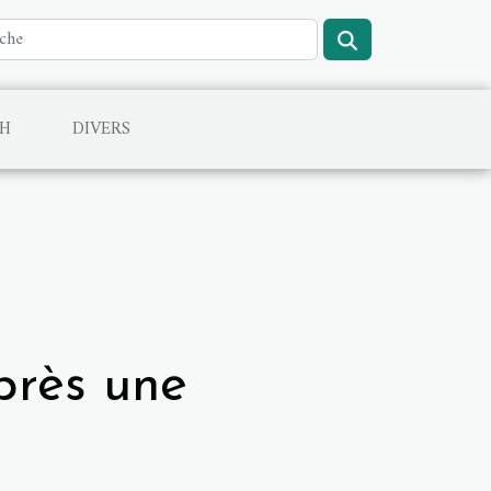
CH
DIVERS
près une