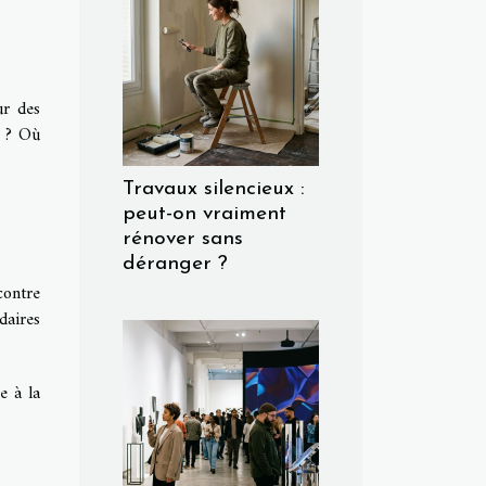
ur des
n ? Où
Travaux silencieux :
peut-on vraiment
rénover sans
déranger ?
contre
daires
e à la