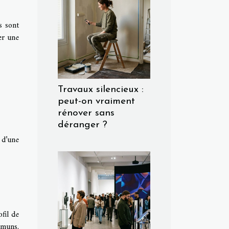
s sont
er une
Travaux silencieux :
peut-on vraiment
rénover sans
déranger ?
 d’une
fil de
mmuns,