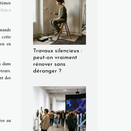
stèmes
blanca
mmande
 cette
ion en
Travaux silencieux :
peut-on vraiment
n dans
rénover sans
teurs.
déranger ?
nt des
ées au